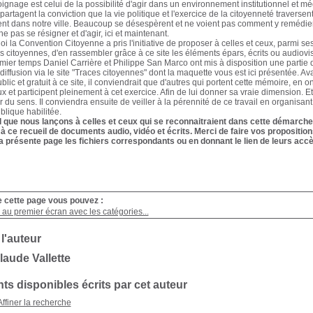
oignage est celui de la possibilité d'agir dans un environnement institutionnel et 
partagent la conviction que la vie politique et l'exercice de la citoyenneté traverse
nt dans notre ville. Beaucoup se désespèrent et ne voient pas comment y remédier. I
e pas se résigner et d'agir, ici et maintenant.
oi la Convention Citoyenne a pris l'initiative de proposer à celles et ceux, parmi s
es citoyennes, d'en rassembler grâce à ce site les éléments épars, écrits ou audiovisu
ier temps Daniel Carrière et Philippe San Marco ont mis à disposition une partie d
diffusion via le site "Traces citoyennes" dont la maquette vous est ici présentée. Av
blic et gratuit à ce site, il conviendrait que d'autres qui portent cette mémoire, en 
ux et participent pleinement à cet exercice. Afin de lui donner sa vraie dimension. E
 du sens. Il conviendra ensuite de veiller à la pérennité de ce travail en organisant
ublique habilitée.
l que nous lançons à celles et ceux qui se reconnaitraient dans cette démarche 
 à ce recueil de documents audio, vidéo et écrits. Merci de faire vos propositi
a présente page les fichiers correspondants ou en donnant le lien de leurs accè
e cette page vous pouvez :
au premier écran avec les catégories...
 l'auteur
laude Vallette
s disponibles écrits par cet auteur
Affiner la recherche