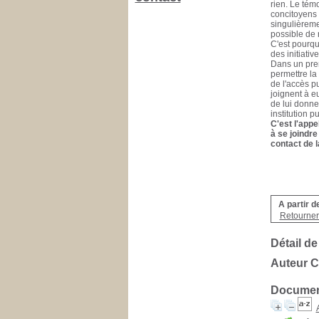
rien. Le tém
concitoyens 
singulièreme
possible de n
C'est pourqu
des initiativ
Dans un prem
permettre la 
de l'accès pu
joignent à e
de lui donner
institution p
C'est l'appe
à se joindre
contact de l
A partir d
Retourner 
Détail de
Auteur C
Document