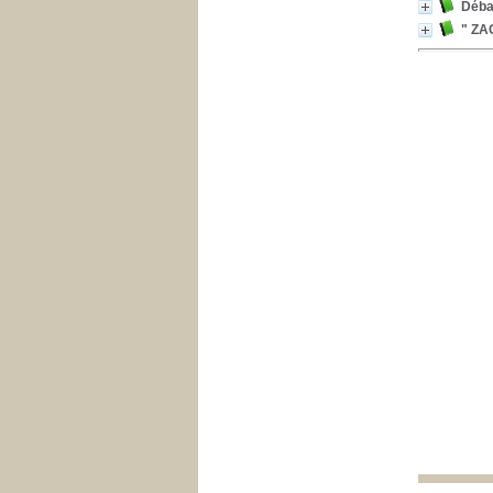
Débat
" ZAC