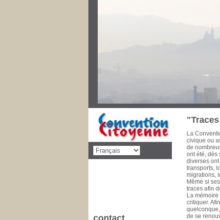
Au cours des
priorités de 
décolonisati
social, éduca
dimension po
disparaître l
pencheront s
Convention C
concernant d
cette mise 
de la Commu
à 1993 Conse
1981 Il est 
"Traces 
La Conventio
civique ou as
de nombreuse
ont été, dès
diverses ont
transports, 
migrations, 
Même si ses 
traces afin 
La mémoire e
critiquer. A
quelconque, l
de se renouv