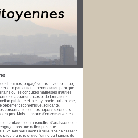
r dans leur ville pour le bien public. Les
rt de la Méditerranée à l’heure de la
fessionnelle, développement économique et
’échelle métropolitaine et méditerranéenne. La
 l’épreuve du temps ne fasse à jamais
 de la rendre accessible à ceux qui se
se de données est une initiative de la
te, ou simple citoyen, des documents publics
ui se prêtent ou se prêteront à l'exercice de
 public. PHILIPPE SAN MARCO Vice-Président
rd’hui Député des Bouches du Rhône de 1981
 général de la Ville de Marseille de 1978 à
ne.
 des hommes, engagés dans la vie politique,
onnels. En particulier la dénonciation publique
ertains ou les conduites mafieuses d’autres
rsonnes d’appartenances et de formations
ction publique et la citoyenneté : urbanisme,
veloppement économique, solidarité,
es personnalités ou des apports extérieurs.
era pas. Mais il importe d'en conserver les
, de partager, de transmettre, d'analyser et de
s'engage dans une action publique
éfis auxquels nous avons à faire face ne cessent
une page blanche et que l'on ne part jamais de