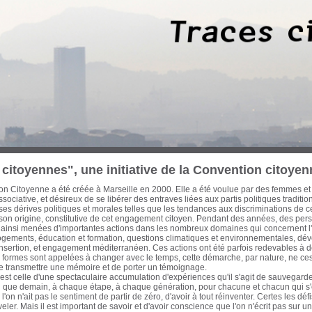
 trois dernières décennies, des Marseillaises et des Marseillais n’ont cessé d’œuvre
cette période les ont conduit à concentrer leurs efforts sur les enjeux d’une ville-po
on et d’une économie mondialisée. Habitat, urbanisme, transports, formation pro
tion et culture, ont ainsi fait l’objet de réflexions, de propositions et d’actions à l
litique de ces engagements a été diverse, de nature électorale ou pas. Avant que
eurs traces, il est apparu urgent d'en collecter la mémoire écrite et audiovisuelle et
ur notre passé récent pour ouvrir de nouvelles pistes à l'action citoyenne. Cette ba
itoyenne. Sont actuellement proposés au chercheur, historien, politologue, cinéas
es actions que j’ai pu mener avec celles d'autres acteurs qui m’ont accompagné et q
en commun d'un engagement résolument optimiste, intègre et tourné vers le bien
nauté Urbaine Marseille-Provence-Métropole - Elu de Marseille de 1983 à aujou
iller régional de la Région Provence-Alpes-Côte d’Azur de 1981 à 1986 Secrétaire
également, auteur, essayiste et enseignant
citoyennes", une initiative de la Convention citoyen
n Citoyenne a été créée à Marseille en 2000. Elle a été voulue par des femmes et
sociative, et désireux de se libérer des entraves liées aux partis politiques traditi
s dérives politiques et morales telles que les tendances aux discriminations de c
 son origine, constitutive de cet engagement citoyen. Pendant des années, des pe
 ainsi menées d'importantes actions dans les nombreux domaines qui concernent l'a
logements, éducation et formation, questions climatiques et environnementales, dé
insertion, et engagement méditerranéen. Ces actions ont été parfois redevables à d
formes sont appelées à changer avec le temps, cette démarche, par nature, ne cess
de transmettre une mémoire et de porter un témoignage.
st celle d'une spectaculaire accumulation d'expériences qu'il s'agit de sauvegarder
fin que demain, à chaque étape, à chaque génération, pour chacune et chacun qui 
'on n'ait pas le sentiment de partir de zéro, d'avoir à tout réinventer. Certes les d
eler. Mais il est important de savoir et d'avoir conscience que l'on n'écrit pas sur 