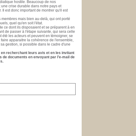
médiatique hostile. Beaucoup de nos
nt une crise durable dans notre pays et
l est donc important de montrer qu'il est
es membres mais bien au-delà, qui ont porté
els, quel qu'en soit l'état.
e ce dont ils disposaient et se préparent à en
ant de passer à l'étape suivante, qui sera celle
ont été les acteurs et peuvent en témoigner, se
t faire apparaitre la cohérence de l'ensemble,
 sa gestion, si possible dans le cadre d'une
en recherchant leurs avis et en les invitant
ons de documents en envoyant par l’e-mail de
s.