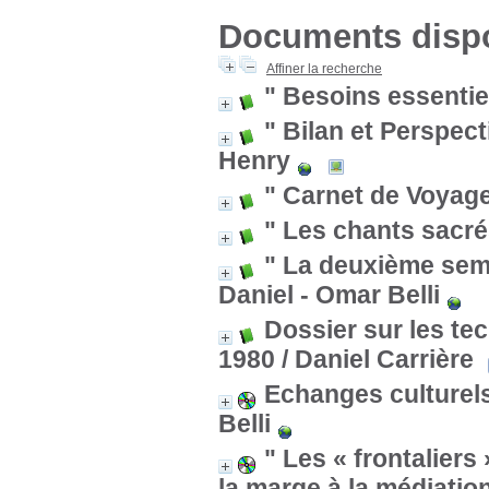
Documents dispon
Affiner la recherche
" Besoins essentie
" Bilan et Perspec
Henry
" Carnet de Voyage
" Les chants sacré
" La deuxième sema
Daniel - Omar Belli
Dossier sur les tec
1980
/ Daniel Carrière
Echanges culturel
Belli
" Les « frontaliers
la marge à la médiation