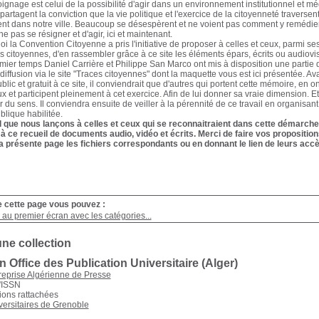
oignage est celui de la possibilité d'agir dans un environnement institutionnel et 
partagent la conviction que la vie politique et l'exercice de la citoyenneté traverse
nt dans notre ville. Beaucoup se désespèrent et ne voient pas comment y remédier. I
e pas se résigner et d'agir, ici et maintenant.
oi la Convention Citoyenne a pris l'initiative de proposer à celles et ceux, parmi s
es citoyennes, d'en rassembler grâce à ce site les éléments épars, écrits ou audiovisu
ier temps Daniel Carrière et Philippe San Marco ont mis à disposition une partie d
diffusion via le site "Traces citoyennes" dont la maquette vous est ici présentée. Av
blic et gratuit à ce site, il conviendrait que d'autres qui portent cette mémoire, en 
ux et participent pleinement à cet exercice. Afin de lui donner sa vraie dimension. E
 du sens. Il conviendra ensuite de veiller à la pérennité de ce travail en organisant
ublique habilitée.
l que nous lançons à celles et ceux qui se reconnaitraient dans cette démarche 
 à ce recueil de documents audio, vidéo et écrits. Merci de faire vos propositi
a présente page les fichiers correspondants ou en donnant le lien de leurs accè
e cette page vous pouvez :
au premier écran avec les catégories...
une collection
n Office des Publication Universitaire (Alger)
reprise Algérienne de Presse
'ISSN
ions rattachées
ersitaires de Grenoble