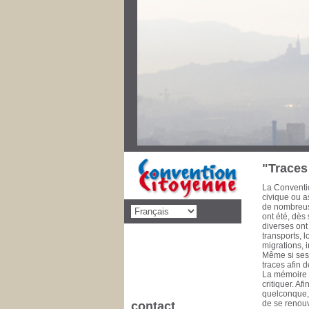
Au cours des
priorités de 
décolonisati
social, éduca
dimension po
disparaître l
pencheront s
Convention C
concernant d
cette mise 
de la Commu
à 1993 Conse
1981 Il est 
"Traces 
La Conventio
civique ou as
de nombreuse
ont été, dès
diverses ont
transports, 
migrations, 
Même si ses 
traces afin 
La mémoire e
critiquer. A
quelconque, l
de se renouv