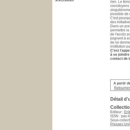
rien. Le tém
concitoyens 
singulièreme
possible de n
C'est pourqu
des initiativ
Dans un prem
permettre la 
de l'accès pu
joignent à e
de lui donner
institution p
C'est l'appe
à se joindre
contact de l
A partir d
Retourner 
Détail d'
Collectio
Editeur :
Ent
ISSN : pas d
Sous-collect
Presses Univ