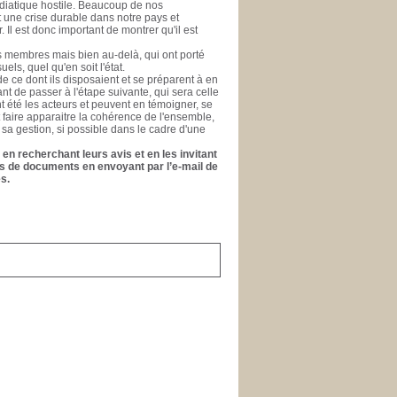
médiatique hostile. Beaucoup de nos
nt une crise durable dans notre pays et
l est donc important de montrer qu'il est
es membres mais bien au-delà, qui ont porté
els, quel qu'en soit l'état.
e ce dont ils disposaient et se préparent à en
ant de passer à l'étape suivante, qui sera celle
ont été les acteurs et peuvent en témoigner, se
t faire apparaitre la cohérence de l'ensemble,
 sa gestion, si possible dans le cadre d'une
en recherchant leurs avis et en les invitant
ons de documents en envoyant par l’e-mail de
s.