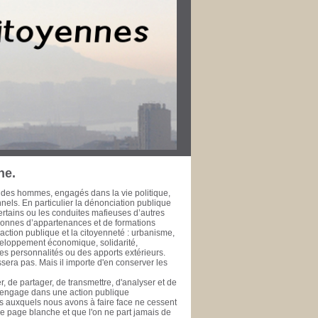
r dans leur ville pour le bien public. Les
rt de la Méditerranée à l’heure de la
fessionnelle, développement économique et
’échelle métropolitaine et méditerranéenne. La
 l’épreuve du temps ne fasse à jamais
 de la rendre accessible à ceux qui se
se de données est une initiative de la
te, ou simple citoyen, des documents publics
ui se prêtent ou se prêteront à l'exercice de
 public. PHILIPPE SAN MARCO Vice-Président
rd’hui Député des Bouches du Rhône de 1981
 général de la Ville de Marseille de 1978 à
ne.
 des hommes, engagés dans la vie politique,
onnels. En particulier la dénonciation publique
ertains ou les conduites mafieuses d’autres
rsonnes d’appartenances et de formations
ction publique et la citoyenneté : urbanisme,
veloppement économique, solidarité,
es personnalités ou des apports extérieurs.
era pas. Mais il importe d'en conserver les
, de partager, de transmettre, d'analyser et de
s'engage dans une action publique
éfis auxquels nous avons à faire face ne cessent
une page blanche et que l'on ne part jamais de