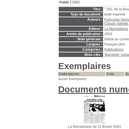
Public
ISBD
Titre :
" ZAC de la Bour
Type de document :
texte imprimé
Auteurs :
Françoise Vern
Claude Vallette
Editeur :
La Marseillaise
Année de publication :
2003
Note générale :
Débat au consei
Langues :
Français (
fre
)
Catégories :
Publications
Mots-clés :
'Marseille','urb
Exemplaires
Code-barres
Cote
Su
aucun exemplaire
Documents num
La Marseillaise du 11 février 2003