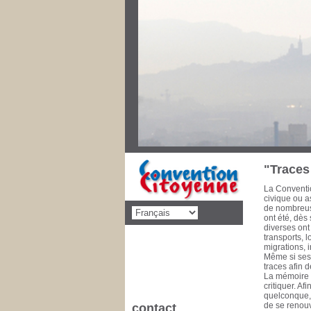
Au cours des
priorités de 
décolonisati
social, éduca
dimension po
disparaître l
pencheront s
Convention C
concernant d
cette mise 
de la Commu
à 1993 Conse
1981 Il est 
"Traces 
La Conventio
civique ou as
de nombreuse
ont été, dès
diverses ont
transports, 
migrations, 
Même si ses 
traces afin 
La mémoire e
critiquer. A
quelconque, l
de se renouv