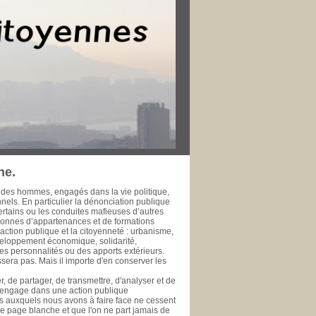
r dans leur ville pour le bien public. Les
rt de la Méditerranée à l’heure de la
fessionnelle, développement économique et
’échelle métropolitaine et méditerranéenne. La
 l’épreuve du temps ne fasse à jamais
 de la rendre accessible à ceux qui se
se de données est une initiative de la
te, ou simple citoyen, des documents publics
ui se prêtent ou se prêteront à l'exercice de
 public. PHILIPPE SAN MARCO Vice-Président
rd’hui Député des Bouches du Rhône de 1981
 général de la Ville de Marseille de 1978 à
ne.
 des hommes, engagés dans la vie politique,
onnels. En particulier la dénonciation publique
ertains ou les conduites mafieuses d’autres
rsonnes d’appartenances et de formations
ction publique et la citoyenneté : urbanisme,
veloppement économique, solidarité,
es personnalités ou des apports extérieurs.
era pas. Mais il importe d'en conserver les
, de partager, de transmettre, d'analyser et de
s'engage dans une action publique
éfis auxquels nous avons à faire face ne cessent
une page blanche et que l'on ne part jamais de