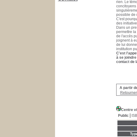
rien. Le tém
concitoyens 
singulièreme
possible de n
C'est pourqu
des initiativ
Dans un prem
permettre la 
de l'accès pu
joignent à e
de lui donner
institution p
C'est l'appe
à se joindre
contact de l
A partir d
Retourner 
Centre vi
Public
IS
Typ