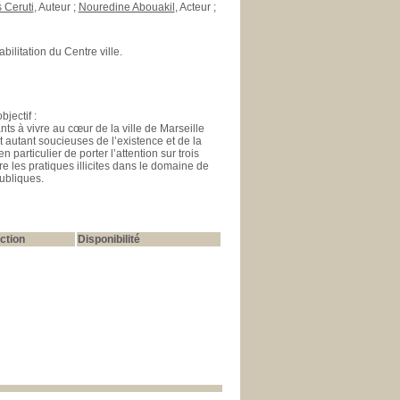
 Ceruti
, Auteur ;
Nouredine Abouakil
, Acteur ;
ilitation du Centre ville.
jectif :
ants à vivre au cœur de la ville de Marseille
t autant soucieuses de l’existence et de la
 particulier de porter l’attention sur trois
tre les pratiques illicites dans le domaine de
publiques.
ction
Disponibilité