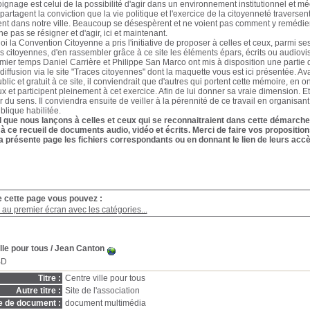
oignage est celui de la possibilité d'agir dans un environnement institutionnel et 
partagent la conviction que la vie politique et l'exercice de la citoyenneté traverse
nt dans notre ville. Beaucoup se désespèrent et ne voient pas comment y remédier. I
e pas se résigner et d'agir, ici et maintenant.
oi la Convention Citoyenne a pris l'initiative de proposer à celles et ceux, parmi s
es citoyennes, d'en rassembler grâce à ce site les éléments épars, écrits ou audiovisu
ier temps Daniel Carrière et Philippe San Marco ont mis à disposition une partie d
diffusion via le site "Traces citoyennes" dont la maquette vous est ici présentée. Av
blic et gratuit à ce site, il conviendrait que d'autres qui portent cette mémoire, en 
ux et participent pleinement à cet exercice. Afin de lui donner sa vraie dimension. E
 du sens. Il conviendra ensuite de veiller à la pérennité de ce travail en organisant
ublique habilitée.
l que nous lançons à celles et ceux qui se reconnaitraient dans cette démarche 
 à ce recueil de documents audio, vidéo et écrits. Merci de faire vos propositi
a présente page les fichiers correspondants ou en donnant le lien de leurs accè
e cette page vous pouvez :
au premier écran avec les catégories...
lle pour tous
/ Jean Canton
BD
Titre :
Centre ville pour tous
Autre titre :
Site de l'association
e de document :
document multimédia