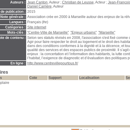
Auteurs :
Jean Canton
, Auteur ;
Christian de Leusse
, Acteur ;
Jean-François
Daniel Carrière
, Auteur
de publication :
2015
Note générale :
Association crée en 2000 à Marseille autour des enjeux de la réhab
Langues :
Français (
fre
)
Catégories :
Site internet
Mots-clés :
"Centre-Ville de Marseille"
"Enjeux urbains"
"Marseille"
te de contenu :
Selon ses statuts révisés en 2008, l'association s'est fixé comme ob
Agir pour faire respecter le droit au logement et le droit des habit
dans des conditions conformes à la dignité et à la décence, et tou
qualité des services et des espaces publics de proximité. Il s’agit en
enjeux : la concertation et l’information des habitants, la lutte con
l’habitat, l’exigence de diagnostic et d’évaluation des politiques 
En ligne :
http://www.centrevillepourtous.fr/
ires
s
Cote
Support
Localisation
Se
plaire