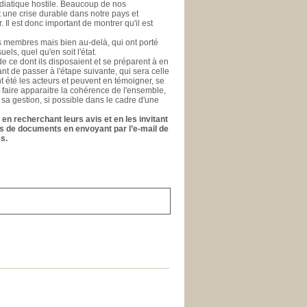
médiatique hostile. Beaucoup de nos
nt une crise durable dans notre pays et
l est donc important de montrer qu'il est
es membres mais bien au-delà, qui ont porté
els, quel qu'en soit l'état.
e ce dont ils disposaient et se préparent à en
ant de passer à l'étape suivante, qui sera celle
ont été les acteurs et peuvent en témoigner, se
t faire apparaitre la cohérence de l'ensemble,
 sa gestion, si possible dans le cadre d'une
en recherchant leurs avis et en les invitant
ons de documents en envoyant par l’e-mail de
s.