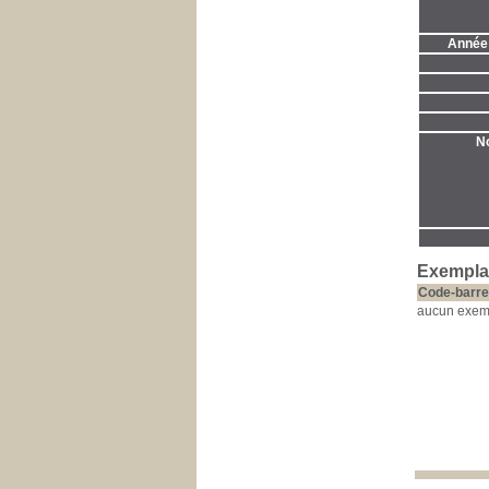
Année 
No
Exempla
Code-barre
aucun exem