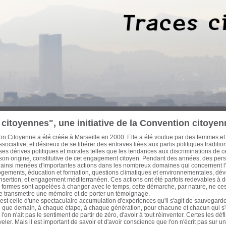
 trois dernières décennies, des Marseillaises et des Marseillais n’ont cessé d’œuvre
cette période les ont conduit à concentrer leurs efforts sur les enjeux d’une ville-po
on et d’une économie mondialisée. Habitat, urbanisme, transports, formation pro
tion et culture, ont ainsi fait l’objet de réflexions, de propositions et d’actions à l
litique de ces engagements a été diverse, de nature électorale ou pas. Avant que
eurs traces, il est apparu urgent d'en collecter la mémoire écrite et audiovisuelle et
ur notre passé récent pour ouvrir de nouvelles pistes à l'action citoyenne. Cette ba
itoyenne. Sont actuellement proposés au chercheur, historien, politologue, cinéas
es actions que j’ai pu mener avec celles d'autres acteurs qui m’ont accompagné et q
en commun d'un engagement résolument optimiste, intègre et tourné vers le bien
nauté Urbaine Marseille-Provence-Métropole - Elu de Marseille de 1983 à aujou
iller régional de la Région Provence-Alpes-Côte d’Azur de 1981 à 1986 Secrétaire
également, auteur, essayiste et enseignant
citoyennes", une initiative de la Convention citoyen
n Citoyenne a été créée à Marseille en 2000. Elle a été voulue par des femmes et
sociative, et désireux de se libérer des entraves liées aux partis politiques traditi
s dérives politiques et morales telles que les tendances aux discriminations de c
 son origine, constitutive de cet engagement citoyen. Pendant des années, des pe
 ainsi menées d'importantes actions dans les nombreux domaines qui concernent l'a
logements, éducation et formation, questions climatiques et environnementales, dé
insertion, et engagement méditerranéen. Ces actions ont été parfois redevables à d
formes sont appelées à changer avec le temps, cette démarche, par nature, ne cess
de transmettre une mémoire et de porter un témoignage.
st celle d'une spectaculaire accumulation d'expériences qu'il s'agit de sauvegarder
fin que demain, à chaque étape, à chaque génération, pour chacune et chacun qui 
'on n'ait pas le sentiment de partir de zéro, d'avoir à tout réinventer. Certes les d
eler. Mais il est important de savoir et d'avoir conscience que l'on n'écrit pas sur 