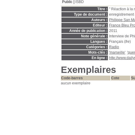
Public
ISBD
Titre :
" Réaction à la
Type de document :
enregistrement
Auteurs :
Philippe San M
Editeur :
France Bleu Pr
Année de publication :
2011
Note générale :
Interview de P
Langues :
Français (
fre
)
Catégories :
Radio
Mots-clés :
'marseille'
'guer
En ligne :
http://www.dai
Exemplaires
Code-barres
Cote
Su
aucun exemplaire