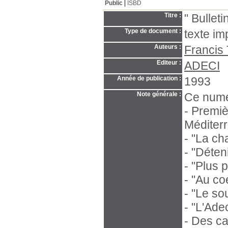
Public
ISBD
Titre :
" Bullet
Type de document :
texte im
Auteurs :
Francis 
Editeur :
ADECI
Année de publication :
1993
Note générale :
Ce numé
- Premiè
Méditer
- "La ch
- "Déteni
- "Plus 
- "Au co
- "Le so
- "L'Ade
- Des ca