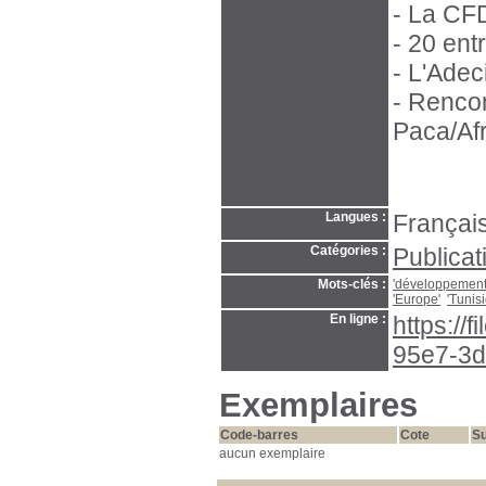
- La CFD
- 20 ent
- L'Adec
- Rencon
Paca/Af
Langues :
Français
Catégories :
Publicat
Mots-clés :
'développemen
'Europe'
'Tunisi
En ligne :
https://
95e7-3d
Exemplaires
Code-barres
Cote
Su
aucun exemplaire