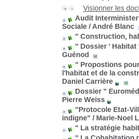
Visionner les do
Audit Interminister
Sociale
/ André Blanc
" Construction, ha
" Dossier ' Habitat
Guénod
" Propostions pour
l'habitat et de la cons
Daniel Carrière
Dossier " Euromédit
Pierre Weiss
"Protocole Etat-Vil
indigne"
/ Marie-Noel 
" La stratégie habi
" La Cohabitation p