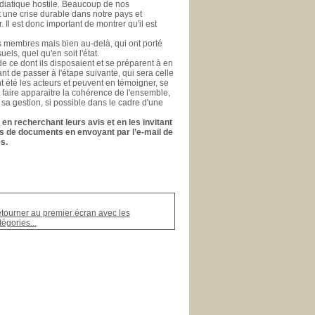
médiatique hostile. Beaucoup de nos
nt une crise durable dans notre pays et
l est donc important de montrer qu'il est
es membres mais bien au-delà, qui ont porté
els, quel qu'en soit l'état.
e ce dont ils disposaient et se préparent à en
ant de passer à l'étape suivante, qui sera celle
ont été les acteurs et peuvent en témoigner, se
t faire apparaitre la cohérence de l'ensemble,
 sa gestion, si possible dans le cadre d'une
en recherchant leurs avis et en les invitant
ons de documents en envoyant par l’e-mail de
s.
tourner au premier écran avec les
tégories...