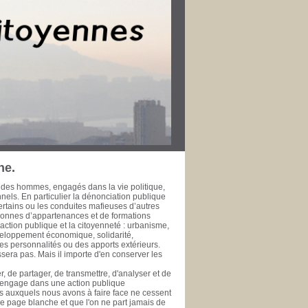
r dans leur ville pour le bien public. Les
rt de la Méditerranée à l’heure de la
fessionnelle, développement économique et
’échelle métropolitaine et méditerranéenne. La
 l’épreuve du temps ne fasse à jamais
 de la rendre accessible à ceux qui se
se de données est une initiative de la
te, ou simple citoyen, des documents publics
ui se prêtent ou se prêteront à l'exercice de
 public. PHILIPPE SAN MARCO Vice-Président
rd’hui Député des Bouches du Rhône de 1981
 général de la Ville de Marseille de 1978 à
ne.
 des hommes, engagés dans la vie politique,
onnels. En particulier la dénonciation publique
ertains ou les conduites mafieuses d’autres
rsonnes d’appartenances et de formations
ction publique et la citoyenneté : urbanisme,
veloppement économique, solidarité,
es personnalités ou des apports extérieurs.
era pas. Mais il importe d'en conserver les
, de partager, de transmettre, d'analyser et de
s'engage dans une action publique
éfis auxquels nous avons à faire face ne cessent
une page blanche et que l'on ne part jamais de