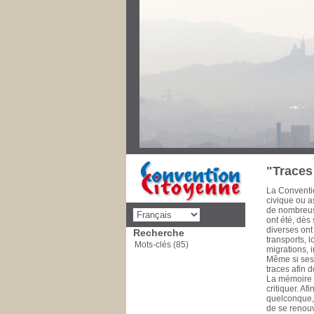
Au cours des
priorités de 
décolonisati
social, éduca
dimension po
disparaître l
pencheront s
Convention C
concernant d
cette mise 
de la Commu
à 1993 Conse
1981 Il est 
"Traces 
La Conventio
civique ou as
de nombreuse
ont été, dès
diverses ont
Recherche
transports, 
Mots-clés (85)
migrations, 
Même si ses 
traces afin 
La mémoire e
critiquer. A
quelconque, l
de se renouv