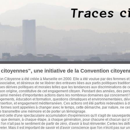
 trois dernières décennies, des Marseillaises et des Marseillais n’ont cessé d’œuvre
cette période les ont conduit à concentrer leurs efforts sur les enjeux d’une ville-po
on et d’une économie mondialisée. Habitat, urbanisme, transports, formation pro
tion et culture, ont ainsi fait l’objet de réflexions, de propositions et d’actions à l
litique de ces engagements a été diverse, de nature électorale ou pas. Avant que
eurs traces, il est apparu urgent d'en collecter la mémoire écrite et audiovisuelle et
ur notre passé récent pour ouvrir de nouvelles pistes à l'action citoyenne. Cette ba
itoyenne. Sont actuellement proposés au chercheur, historien, politologue, cinéas
es actions que j’ai pu mener avec celles d'autres acteurs qui m’ont accompagné et q
en commun d'un engagement résolument optimiste, intègre et tourné vers le bien
nauté Urbaine Marseille-Provence-Métropole - Elu de Marseille de 1983 à aujou
iller régional de la Région Provence-Alpes-Côte d’Azur de 1981 à 1986 Secrétaire
également, auteur, essayiste et enseignant
citoyennes", une initiative de la Convention citoyen
n Citoyenne a été créée à Marseille en 2000. Elle a été voulue par des femmes et
sociative, et désireux de se libérer des entraves liées aux partis politiques traditi
s dérives politiques et morales telles que les tendances aux discriminations de c
 son origine, constitutive de cet engagement citoyen. Pendant des années, des pe
 ainsi menées d'importantes actions dans les nombreux domaines qui concernent l'a
logements, éducation et formation, questions climatiques et environnementales, dé
insertion, et engagement méditerranéen. Ces actions ont été parfois redevables à d
formes sont appelées à changer avec le temps, cette démarche, par nature, ne cess
de transmettre une mémoire et de porter un témoignage.
st celle d'une spectaculaire accumulation d'expériences qu'il s'agit de sauvegarder
fin que demain, à chaque étape, à chaque génération, pour chacune et chacun qui 
'on n'ait pas le sentiment de partir de zéro, d'avoir à tout réinventer. Certes les d
eler. Mais il est important de savoir et d'avoir conscience que l'on n'écrit pas sur 