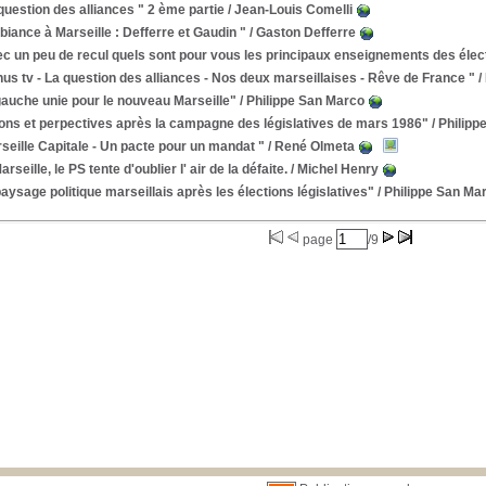
question des alliances " 2 ème partie
/ Jean-Louis Comelli
iance à Marseille : Defferre et Gaudin "
/ Gaston Defferre
c un peu de recul quels sont pour vous les principaux enseignements des élec
us tv - La question des alliances - Nos deux marseillaises - Rêve de France "
/
auche unie pour le nouveau Marseille"
/ Philippe San Marco
ons et perpectives après la campagne des législatives de mars 1986"
/ Philipp
seille Capitale - Un pacte pour un mandat "
/ René Olmeta
arseille, le PS tente d'oublier l' air de la défaite.
/ Michel Henry
aysage politique marseillais après les élections législatives"
/ Philippe San Ma
page
/9