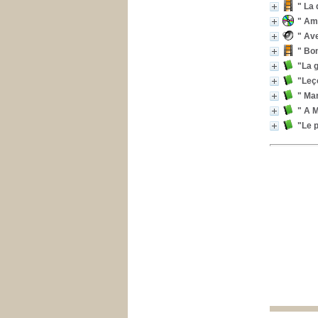
" La 
" Amb
" Ave
" Bon
"La g
"Leç
" Mar
" A M
"Le p