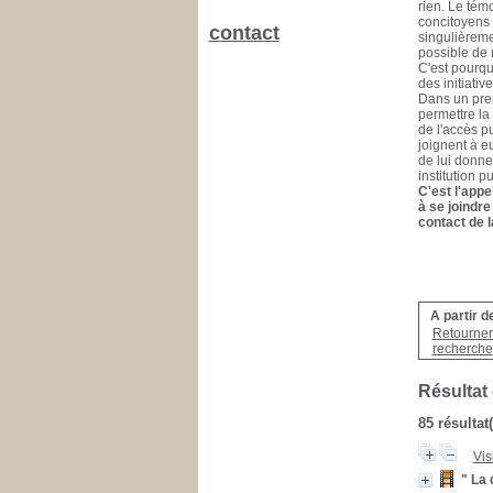
rien. Le tém
concitoyens 
singulièreme
possible de n
C'est pourqu
des initiativ
Dans un prem
permettre la 
de l'accès pu
joignent à e
de lui donner
institution p
C'est l'appe
à se joindre
contact de l
A partir d
Retourner 
recherche
Résultat
85 résultat
Vis
" La 