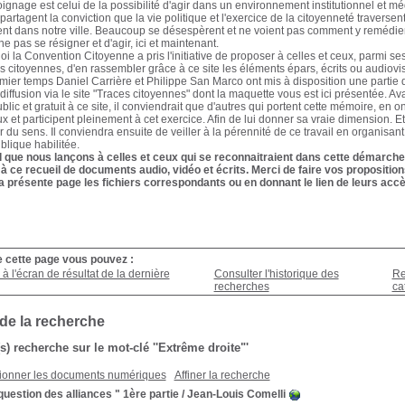
oignage est celui de la possibilité d'agir dans un environnement institutionnel et 
partagent la conviction que la vie politique et l'exercice de la citoyenneté traverse
nt dans notre ville. Beaucoup se désespèrent et ne voient pas comment y remédier. I
e pas se résigner et d'agir, ici et maintenant.
oi la Convention Citoyenne a pris l'initiative de proposer à celles et ceux, parmi s
es citoyennes, d'en rassembler grâce à ce site les éléments épars, écrits ou audiovisu
ier temps Daniel Carrière et Philippe San Marco ont mis à disposition une partie d
diffusion via le site "Traces citoyennes" dont la maquette vous est ici présentée. Av
blic et gratuit à ce site, il conviendrait que d'autres qui portent cette mémoire, en 
ux et participent pleinement à cet exercice. Afin de lui donner sa vraie dimension. E
 du sens. Il conviendra ensuite de veiller à la pérennité de ce travail en organisant
ublique habilitée.
l que nous lançons à celles et ceux qui se reconnaitraient dans cette démarche 
 à ce recueil de documents audio, vidéo et écrits. Merci de faire vos propositi
a présente page les fichiers correspondants ou en donnant le lien de leurs accè
e cette page vous pouvez :
à l'écran de résultat de la dernière
Consulter l'historique des
Re
recherches
ca
 de la recherche
(s) recherche sur le mot-clé ''Extrême droite"'
ionner les documents numériques
Affiner la recherche
question des alliances " 1ère partie
/ Jean-Louis Comelli