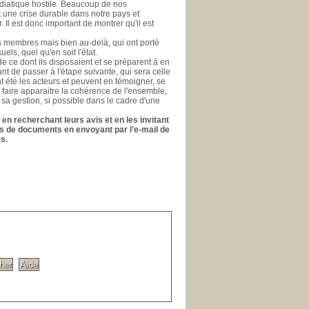
médiatique hostile. Beaucoup de nos
nt une crise durable dans notre pays et
l est donc important de montrer qu'il est
es membres mais bien au-delà, qui ont porté
els, quel qu'en soit l'état.
e ce dont ils disposaient et se préparent à en
ant de passer à l'étape suivante, qui sera celle
ont été les acteurs et peuvent en témoigner, se
t faire apparaitre la cohérence de l'ensemble,
 sa gestion, si possible dans le cadre d'une
en recherchant leurs avis et en les invitant
ons de documents en envoyant par l’e-mail de
s.