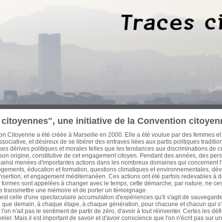
 trois dernières décennies, des Marseillaises et des Marseillais n’ont cessé d’œuvre
cette période les ont conduit à concentrer leurs efforts sur les enjeux d’une ville-po
on et d’une économie mondialisée. Habitat, urbanisme, transports, formation pro
tion et culture, ont ainsi fait l’objet de réflexions, de propositions et d’actions à l
litique de ces engagements a été diverse, de nature électorale ou pas. Avant que
eurs traces, il est apparu urgent d'en collecter la mémoire écrite et audiovisuelle et
ur notre passé récent pour ouvrir de nouvelles pistes à l'action citoyenne. Cette ba
itoyenne. Sont actuellement proposés au chercheur, historien, politologue, cinéas
es actions que j’ai pu mener avec celles d'autres acteurs qui m’ont accompagné et q
en commun d'un engagement résolument optimiste, intègre et tourné vers le bien
nauté Urbaine Marseille-Provence-Métropole - Elu de Marseille de 1983 à aujou
iller régional de la Région Provence-Alpes-Côte d’Azur de 1981 à 1986 Secrétaire
également, auteur, essayiste et enseignant
citoyennes", une initiative de la Convention citoyen
n Citoyenne a été créée à Marseille en 2000. Elle a été voulue par des femmes et
sociative, et désireux de se libérer des entraves liées aux partis politiques traditi
s dérives politiques et morales telles que les tendances aux discriminations de c
 son origine, constitutive de cet engagement citoyen. Pendant des années, des pe
 ainsi menées d'importantes actions dans les nombreux domaines qui concernent l'a
logements, éducation et formation, questions climatiques et environnementales, dé
insertion, et engagement méditerranéen. Ces actions ont été parfois redevables à d
formes sont appelées à changer avec le temps, cette démarche, par nature, ne cess
de transmettre une mémoire et de porter un témoignage.
st celle d'une spectaculaire accumulation d'expériences qu'il s'agit de sauvegarder
fin que demain, à chaque étape, à chaque génération, pour chacune et chacun qui 
'on n'ait pas le sentiment de partir de zéro, d'avoir à tout réinventer. Certes les d
eler. Mais il est important de savoir et d'avoir conscience que l'on n'écrit pas sur 