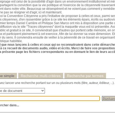
oignage est celui de la possibilité d'agir dans un environnement institutionnel et 
partagent la conviction que la vie politique et l'exercice de la citoyenneté traverse
nt dans notre ville. Beaucoup se désespèrent et ne voient pas comment y remédier. I
e pas se résigner et d'agir, ici et maintenant.
oi la Convention Citoyenne a pris l'initiative de proposer à celles et ceux, parmi s
es citoyennes, d'en rassembler grâce à ce site les éléments épars, écrits ou audiovisu
ier temps Daniel Carrière et Philippe San Marco ont mis à disposition une partie d
diffusion via le site "Traces citoyennes" dont la maquette vous est ici présentée. Av
blic et gratuit à ce site, il conviendrait que d'autres qui portent cette mémoire, en 
ux et participent pleinement à cet exercice. Afin de lui donner sa vraie dimension. E
 du sens. Il conviendra ensuite de veiller à la pérennité de ce travail en organisant
ublique habilitée.
l que nous lançons à celles et ceux qui se reconnaitraient dans cette démarche 
 à ce recueil de documents audio, vidéo et écrits. Merci de faire vos propositi
a présente page les fichiers correspondants ou en donnant le lien de leurs accè
e simple
Recherche multi-critères
Recherche par termes
z lancer une recherche portant sur un ou plusieurs mots (titre, auteur, éditeur, ...).
rcher dans...