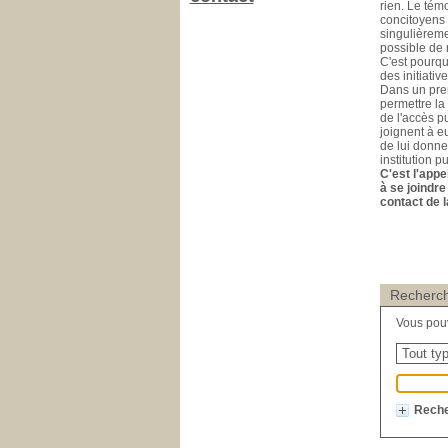
rien. Le tém
concitoyens 
singulièreme
possible de n
C'est pourqu
des initiativ
Dans un prem
permettre la 
de l'accès pu
joignent à e
de lui donner
institution p
C'est l'appe
à se joindre
contact de l
Recherch
Vous pouve
Reche