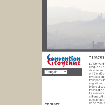
Au cours des
priorités de 
décolonisati
social, éduca
dimension po
disparaître l
pencheront s
Convention C
concernant d
cette mise 
de la Commu
à 1993 Conse
1981 Il est 
"Traces 
La Conventio
civique ou as
de nombreuse
ont été, dès
diverses ont
transports, 
migrations, 
Même si ses 
traces afin 
La mémoire e
critiquer. A
quelconque, l
de se renouv