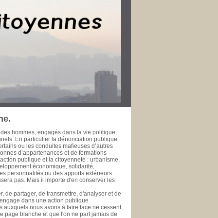
r dans leur ville pour le bien public. Les
rt de la Méditerranée à l’heure de la
fessionnelle, développement économique et
’échelle métropolitaine et méditerranéenne. La
 l’épreuve du temps ne fasse à jamais
 de la rendre accessible à ceux qui se
se de données est une initiative de la
te, ou simple citoyen, des documents publics
ui se prêtent ou se prêteront à l'exercice de
 public. PHILIPPE SAN MARCO Vice-Président
rd’hui Député des Bouches du Rhône de 1981
 général de la Ville de Marseille de 1978 à
ne.
 des hommes, engagés dans la vie politique,
onnels. En particulier la dénonciation publique
ertains ou les conduites mafieuses d’autres
rsonnes d’appartenances et de formations
ction publique et la citoyenneté : urbanisme,
veloppement économique, solidarité,
es personnalités ou des apports extérieurs.
era pas. Mais il importe d'en conserver les
, de partager, de transmettre, d'analyser et de
s'engage dans une action publique
éfis auxquels nous avons à faire face ne cessent
une page blanche et que l'on ne part jamais de