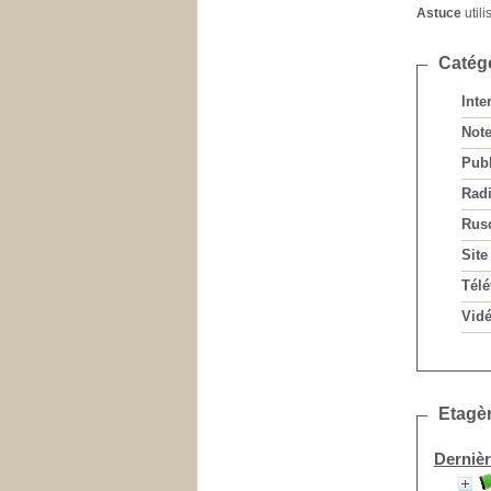
Astuce
utili
Catég
Inte
Note
Publ
Rad
Rus
Site
Télé
Vidé
Etagèr
Dernièr