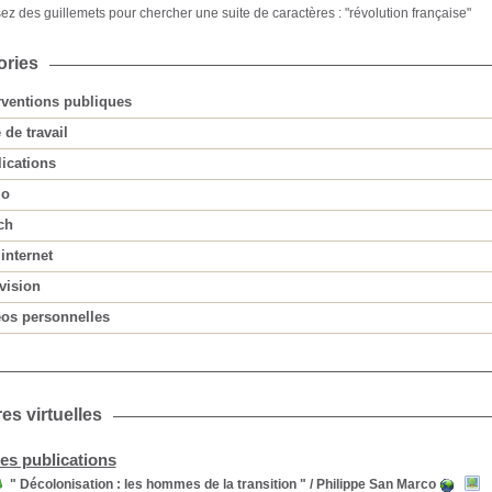
sez des guillemets pour chercher une suite de caractères : "révolution française"
ories
rventions publiques
 de travail
ications
io
ch
 internet
vision
os personnelles
es virtuelles
es publications
" Décolonisation : les hommes de la transition "
/ Philippe San Marco