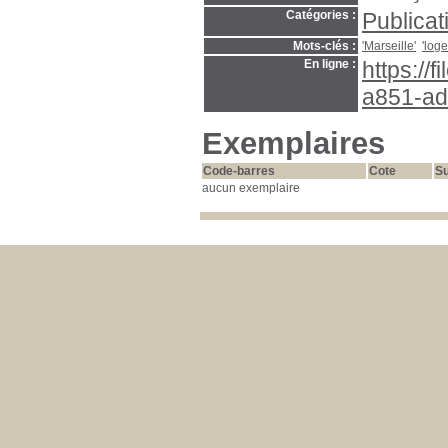
Catégories :
Publicat
Mots-clés :
'Marseille'
'log
En ligne :
https://
a851-ad
Exemplaires
Code-barres
Cote
Su
aucun exemplaire