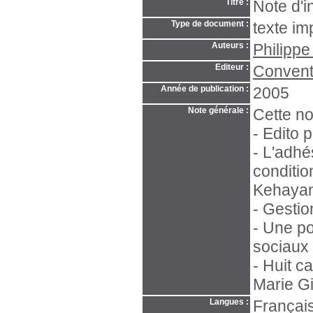
Titre :
Note d'i
Type de document :
texte im
Auteurs :
Philipp
Editeur :
Convent
Année de publication :
2005
Note générale :
Cette no
- Edito 
- L'adhé
conditio
Kehayan
- Gestio
- Une po
sociaux 
- Huit c
Marie Gil
Langues :
Français